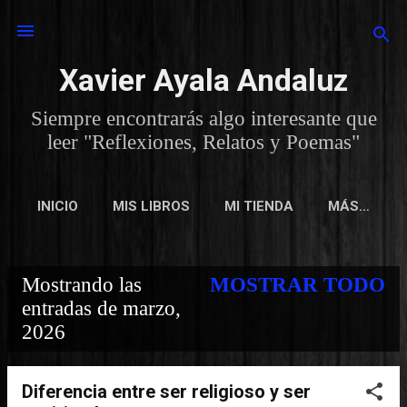
Ir al contenido principal
Xavier Ayala Andaluz
Siempre encontrarás algo interesante que
leer "Reflexiones, Relatos y Poemas"
INICIO
MIS LIBROS
MI TIENDA
MÁS…
Mostrando las
MOSTRAR TODO
E
entradas de marzo,
2026
n
t
Diferencia entre ser religioso y ser