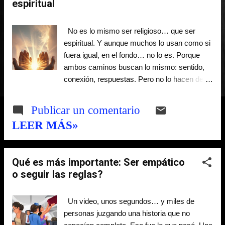
r
espiritual
a
No es lo mismo ser religioso… que ser
d
espiritual. Y aunque muchos lo usan como si
fuera igual, en el fondo… no lo es. Porque
a
ambos caminos buscan lo mismo: sentido,
s
conexión, respuestas. Pero no lo hacen de la
misma manera. Desde siempre, el ser
humano ha intentado entender algo que va
Publicar un comentario
más allá de lo visible. ¿Por qué estamos
LEER MÁS»
aquí? ¿Qué hay después? ¿Qué significa
vivir? Y en esa búsqueda nacieron dos
formas de acercarse a lo trascendente. Una
Qué es más importante: Ser empático
más estructurada. Otra más interna. La
o seguir las reglas?
religión tiene forma. La espiritualidad tiene
profundidad. La religión es un sistema. Tiene
reglas, rituales, enseñanzas, tradiciones. Se
Un video, unos segundos… y miles de
vive en comunidad, se comparte, se
personas juzgando una historia que no
transmite. Te dice qué creer, cómo actuar,