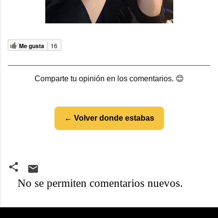
Me gusta
16
Comparte tu opinión en los comentarios. 😊
← Volver donde estabas
No se permiten comentarios nuevos.
C
o