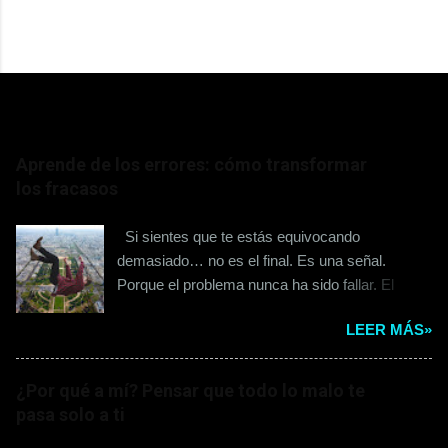
ENTRADAS POPULARES
Aprende de los errores: cómo transformar
los fracasos
Si sientes que te estás equivocando
demasiado… no es el final. Es una señal.
Porque el problema nunca ha sido fallar. El
problema es lo que haces después. Muchos se
LEER MÁS»
quedan ahí. En la culpa. En la frustración. En el
“¿por qué siempre me pasa esto?” Y sin darse
cuenta… se detienen. No por el error… sino por
¿Por qué a mí? Pensar que todo lo malo te
cómo lo interpretan. Porque hay una diferencia
pasa solo a ti
que lo cambia todo: No es lo mismo decir “me