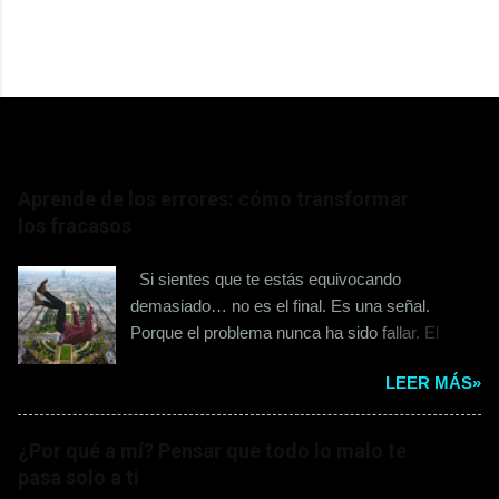
ENTRADAS POPULARES
Aprende de los errores: cómo transformar
los fracasos
Si sientes que te estás equivocando
demasiado… no es el final. Es una señal.
Porque el problema nunca ha sido fallar. El
problema es lo que haces después. Muchos se
LEER MÁS»
quedan ahí. En la culpa. En la frustración. En el
“¿por qué siempre me pasa esto?” Y sin darse
cuenta… se detienen. No por el error… sino por
¿Por qué a mí? Pensar que todo lo malo te
cómo lo interpretan. Porque hay una diferencia
pasa solo a ti
que lo cambia todo: No es lo mismo decir “me